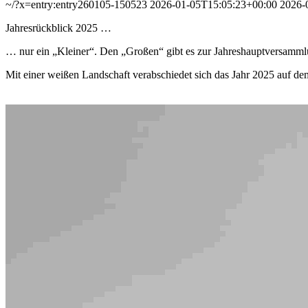
~/?x=entry:entry260105-150523
2026-01-05T15:05:23+00:00
2026-
Jahresrückblick 2025 …
… nur ein „Kleiner“. Den „Großen“ gibt es zur Jahreshauptversamml
Mit einer weißen Landschaft verabschiedet sich das Jahr 2025 auf de