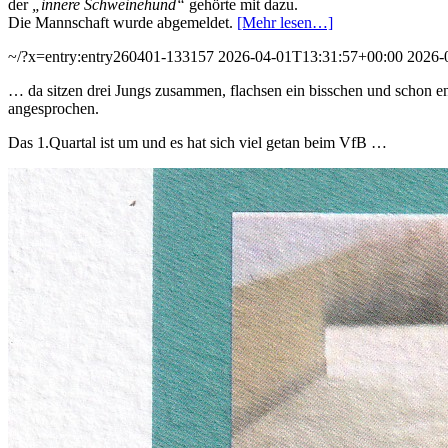
der
„innere Schweinehund“
gehörte mit dazu.
Die Mannschaft wurde abgemeldet.
[Mehr lesen…]
~/?x=entry:entry260401-133157
2026-04-01T13:31:57+00:00
2026-
… da sitzen drei Jungs zusammen, flachsen ein bisschen und schon en
angesprochen.
Das 1.Quartal ist um und es hat sich viel getan beim VfB …