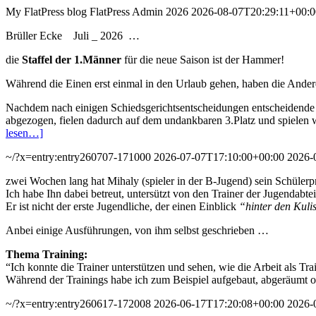
My FlatPress blog
FlatPress
Admin 2026
2026-08-07T20:29:11+00:0
Brüller Ecke Juli _ 2026 …
die
Staffel der 1.Männer
für die neue Saison ist der Hammer!
Während die Einen erst einmal in den Urlaub gehen, haben die Andere
Nachdem nach einigen Schiedsgerichtsentscheidungen entscheidende Ta
abgezogen, fielen dadurch auf dem undankbaren 3.Platz und spielen wie
lesen…]
~/?x=entry:entry260707-171000
2026-07-07T17:10:00+00:00
2026-
zwei Wochen lang hat Mihaly (spieler in der B-Jugend) sein Schülerp
Ich habe Ihn dabei betreut, untersützt von den Trainer der Jugendabte
Er ist nicht der erste Jugendliche, der einen Einblick
“hinter den Kuli
Anbei einige Ausführungen, von ihm selbst geschrieben …
Thema Training:
“Ich konnte die Trainer unterstützen und sehen, wie die Arbeit als Trai
Während der Trainings habe ich zum Beispiel aufgebaut, abgeräumt o
~/?x=entry:entry260617-172008
2026-06-17T17:20:08+00:00
2026-