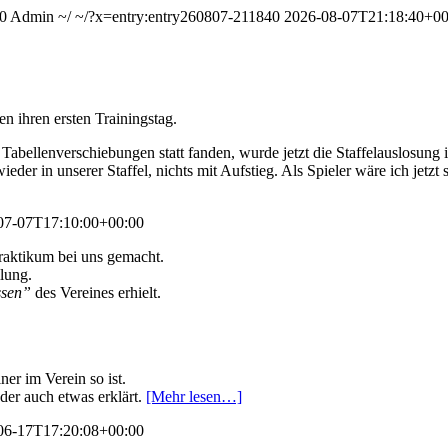
0
Admin
~/
~/?x=entry:entry260807-211840
2026-08-07T21:18:40+00
n ihren ersten Trainingstag.
bellenverschiebungen statt fanden, wurde jetzt die Staffelauslosung i
der in unserer Staffel, nichts mit Aufstieg. Als Spieler wäre ich jetzt
07-07T17:10:00+00:00
raktikum bei uns gemacht.
ilung.
ssen”
des Vereines erhielt.
ner im Verein so ist.
der auch etwas erklärt.
[Mehr lesen…]
06-17T17:20:08+00:00