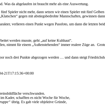
nd. Was da abgelaufen ist braucht mehr als eine Auswertung.
en fünf Spieler nicht mehr, dann setzen wir einen Spieler mit fünf Gelbe
n „Klatschen“ gegen mit abstiegsbedrohte Mannschaften, gewinnen dan
harakter, verlieren einen Punkt wegen Passfoto, um dann die letzten be
…
beitet werden musste, geht „auf keine Kuhhaut“.
en, nimmt für einem „Außenstehenden“ immer realere Züge an. Grotesk 
mspor noch drei Punkte abgezogen werden … und dann steigt Friedrichsh
04-21T17:15:36+00:00
ereinsbildfläche verschwunden.
n im Kader, schafften es nicht Woche für Woche,
ruppe“
übrig. Es gab viele objektive Gründe,