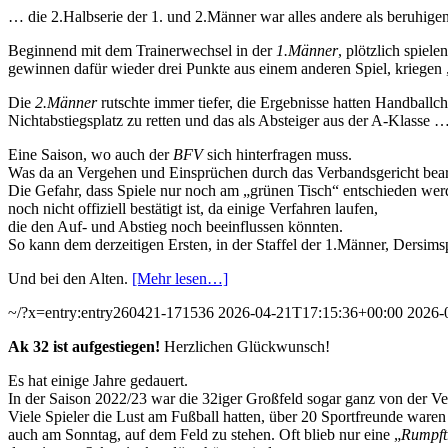
… die 2.Halbserie der 1. und 2.Männer war alles andere als beruhige
Beginnend mit dem Trainerwechsel in der
1.Männer
, plötzlich spiel
gewinnen dafür wieder drei Punkte aus einem anderen Spiel, kriege
Die
2.Männer
rutschte immer tiefer, die Ergebnisse hatten Handballc
Nichtabstiegsplatz zu retten und das als Absteiger aus der A-Klasse 
Eine Saison, wo auch der
BFV
sich hinterfragen muss.
Was da an Vergehen und Einsprüchen durch das Verbandsgericht bear
Die Gefahr, dass Spiele nur noch am „grünen Tisch“ entschieden werd
noch nicht offiziell bestätigt ist, da einige Verfahren laufen,
die den Auf- und Abstieg noch beeinflussen könnten.
So kann dem derzeitigen Ersten, in der Staffel der 1.Männer, Dersi
Und bei den Alten.
[Mehr lesen…]
~/?x=entry:entry260421-171536
2026-04-21T17:15:36+00:00
2026-
Ak 32 ist aufgestiegen!
Herzlichen Glückwunsch!
Es hat einige Jahre gedauert.
In der Saison 2022/23 war die 32iger Großfeld sogar ganz von der V
Viele Spieler die Lust am Fußball hatten, über 20 Sportfreunde ware
auch am Sonntag, auf dem Feld zu stehen. Oft blieb nur eine „
Rumpft