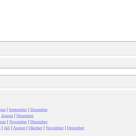
|
|
ust
September
Dezember
|
|
August
Dezember
|
|
ust
November
Dezember
|
|
|
|
|
i
Juli
August
Oktober
November
Dezember