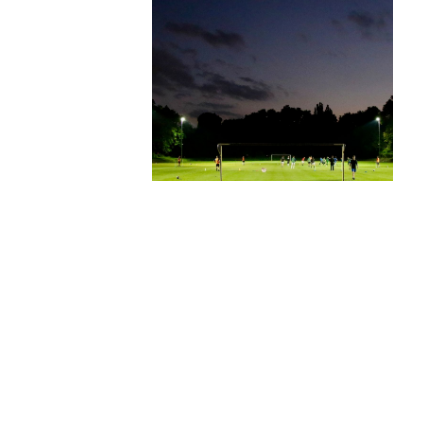
VfB Einheit zu
Pankow 1893
e.V.
#attacke #einheit
#pankow
#achtzehn93
Hier bist Du immer am Ball
Alle Neuigkeiten, Spielberichte und weit
aktuellen Themen informiert.