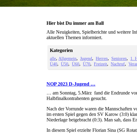
Hier bist Du immer am Ball
Alle Neuigkeiten, Spielberichte und weitere I
aktuellen Themen informiert.
Kategorien
alle
Allgemein
Jugend
Herren
Senioren
1. 
Ü40
Ü50
Ü60
Ü70
Freizeit
Nachruf
Vera
NOP 2023 D-Jugend …
… am Sonntag, 5.März fand die Endrunde vom D
Halbfinalkontrahenten gesucht.
Nach der Vorrunde waren die Mannschaften v
im ersten Spiel gegen den SV Karow (3:0) klar
Niederlage beigebracht (0:3). Man sah, dass 
In diesem Spiel erzielte Florian Sina (SG Rota