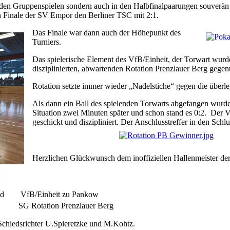
n den Gruppenspielen sondern auch in den Halbfinalpaarungen souverän
n Finale der SV Empor den Berliner TSC mit 2:1.
Das Finale war dann auch der Höhepunkt des
Turniers.
Das spielerische Element des VfB/Einheit, der Torwart wurde
disziplinierten, abwartenden Rotation Prenzlauer Berg gegen
Rotation setzte immer wieder „Nadelstiche“ gegen die über
Als dann ein Ball des spielenden Torwarts abgefangen wurde,
Situation zwei Minuten später und schon stand es 0:2. Der Vf
geschickt und diszipliniert. Der Anschlusstreffer in den Sch
Herzlichen Glückwunsch dem inoffiziellen Hallenmeister de
:
d VfB/Einheit zu Pankow
SG Rotation Prenzlauer Berg
 Schiedsrichter U.Spieretzke und M.Kohtz.