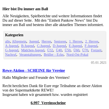
Hier bist Du immer am Ball
Alle Neuigkeiten, Spielberichte und weitere Informationen findet
Du auf dieser Seite. Mit den "Einheit Pankow News" bist Du
immer am Ball und bestens über alle aktuellen Themen informiert.
Kategorien
alle
Allgemein
Jugend
Herren
Senioren
1. Herren
2. Herren
A-Jugend
B-Jugend
C-Jugend
D-Jugend
E-Jugend
F-Jugend
G-Jugend
Mädchen-Jugend
Ü32
Ü40
Ü50
Ü60
Ü70
Freizeit
Nachruf
Veranstaltungen
Brüller - Ecke
Nord-Ost-Pokal
05.01.2021
Rewe-Aktion - SCHEINE für Vereine
Hallo Mitglieder und Freunde des Vereines!
Recht herzlichen Dank für Eure rege Teilnahme an dieser Aktion
von der Supermarktkette REWE!
Insgesamt haben wir gesammelt bzw. wurden registriert
6.997 Vereinsscheine