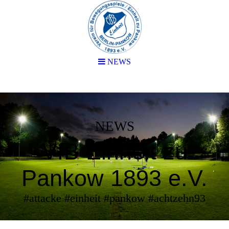
NEWS
NEWS
VfB Einheit zu
Pankow 1893 e.V.
#attacke #einheit #pankow #achtzehn93