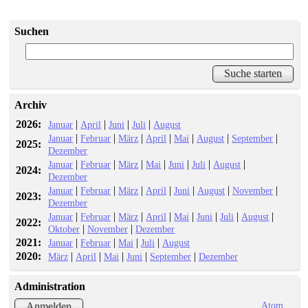
Suchen
Archiv
2026:
|
|
|
|
Januar
April
Juni
Juli
August
|
|
|
|
|
|
|
Januar
Februar
März
April
Mai
August
September
2025:
Dezember
|
|
|
|
|
|
|
Januar
Februar
März
Mai
Juni
Juli
August
2024:
Dezember
|
|
|
|
|
|
|
Januar
Februar
März
April
Juni
August
November
2023:
Dezember
|
|
|
|
|
|
|
|
Januar
Februar
März
April
Mai
Juni
Juli
August
2022:
|
|
Oktober
November
Dezember
2021:
|
|
|
|
Januar
Februar
Mai
Juli
August
2020:
|
|
|
|
|
März
April
Mai
Juni
September
Dezember
Administration
Atom
Anmelden