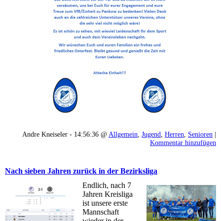
Andre Kneiseler - 14:56:36 @
Allgemein
,
Jugend
,
Herren
,
Senioren
|
Kommentar hinzufügen
Nach sieben Jahren zurück in der Bezirksliga
Endlich, nach 7
Jahren Kreisliga
ist unsere erste
Mannschaft
wieder in der