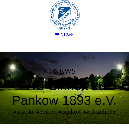
NEWS
NEWS
VfB Einheit zu
Pankow 1893 e.V.
#attacke #einheit #pankow #achtzehn93