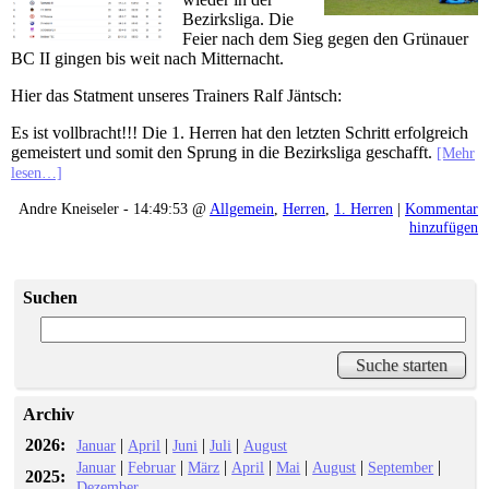
Bezirksliga. Die
Feier nach dem Sieg gegen den Grünauer
BC II gingen bis weit nach Mitternacht.
Hier das Statment unseres Trainers Ralf Jäntsch:
Es ist vollbracht!!! Die 1. Herren hat den letzten Schritt erfolgreich
gemeistert und somit den Sprung in die Bezirksliga geschafft.
[Mehr
lesen…]
Andre Kneiseler - 14:49:53 @
Allgemein
,
Herren
,
1. Herren
|
Kommentar
hinzufügen
Suchen
Archiv
2026:
|
|
|
|
Januar
April
Juni
Juli
August
|
|
|
|
|
|
|
Januar
Februar
März
April
Mai
August
September
2025:
Dezember