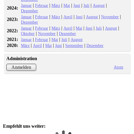
|
|
|
|
|
|
|
Januar
Februar
März
Mai
Juni
Juli
August
2024:
Dezember
|
|
|
|
|
|
|
Januar
Februar
März
April
Juni
August
November
2023:
Dezember
|
|
|
|
|
|
|
|
Januar
Februar
März
April
Mai
Juni
Juli
August
2022:
|
|
Oktober
November
Dezember
2021:
|
|
|
|
Januar
Februar
Mai
Juli
August
2020:
|
|
|
|
|
März
April
Mai
Juni
September
Dezember
Administration
Atom
Anmelden
Empfehlt uns weiter: