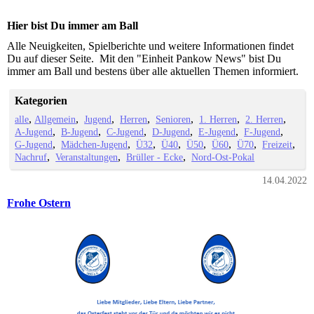
Hier bist Du immer am Ball
Alle Neuigkeiten, Spielberichte und weitere Informationen findet
Du auf dieser Seite. Mit den "Einheit Pankow News" bist Du
immer am Ball und bestens über alle aktuellen Themen informiert.
Kategorien
alle
Allgemein
Jugend
Herren
Senioren
1. Herren
2. Herren
A-Jugend
B-Jugend
C-Jugend
D-Jugend
E-Jugend
F-Jugend
G-Jugend
Mädchen-Jugend
Ü32
Ü40
Ü50
Ü60
Ü70
Freizeit
Nachruf
Veranstaltungen
Brüller - Ecke
Nord-Ost-Pokal
14.04.2022
Frohe Ostern