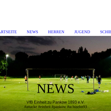
ARTSEITE
NEWS
HERREN
JUGEND
SCHI
NEWS
VfB Einheit zu Pankow 1893 e.V.
#attacke #einheit #pankow #achtzehn93