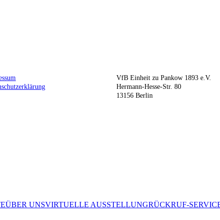
essum
VfB Einheit zu Pankow 1893 e.V.
nschutzerklärung
Hermann-Hesse-Str. 80
13156 Berlin
TE
ÜBER UNS
VIRTUELLE AUSSTELLUNG
RÜCKRUF-SERVIC