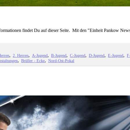
nformationen findet Du auf dieser Seite. Mit den "Einheit Pankow News
Herren
2. Herren
A-Jugend
B-Jugend
C-Jugend
D-Jugend
E-Jugend
F
nstaltungen
Brüller - Ecke
Nord-Ost-Pokal