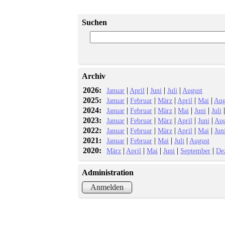
Suchen
Archiv
2026:
|
|
|
|
Januar
April
Juni
Juli
August
2025:
|
|
|
|
|
Januar
Februar
März
April
Mai
Aug
2024:
|
|
|
|
|
Januar
Februar
März
Mai
Juni
Juli
2023:
|
|
|
|
|
Januar
Februar
März
April
Juni
Aug
2022:
|
|
|
|
|
Januar
Februar
März
April
Mai
Jun
2021:
|
|
|
|
Januar
Februar
Mai
Juli
August
2020:
|
|
|
|
|
März
April
Mai
Juni
September
De
Administration
Anmelden