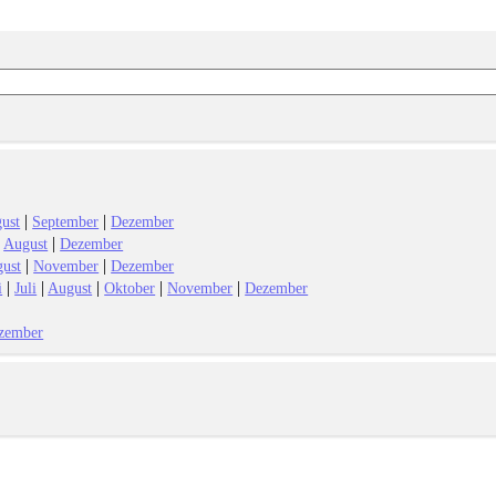
|
|
ust
September
Dezember
|
|
August
Dezember
|
|
ust
November
Dezember
|
|
|
|
|
i
Juli
August
Oktober
November
Dezember
zember