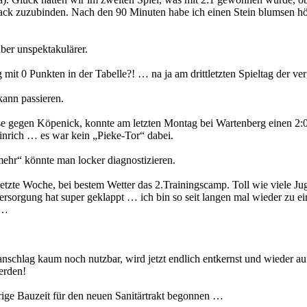
Sack zuzubinden. Nach den 90 Minuten habe ich einen Stein blumsen h
aber unspektakulärer.
 mit 0 Punkten in der Tabelle?! … na ja am drittletzten Spieltag der v
kann passieren.
use gegen Köpenick, konnte am letzten Montag bei Wartenberg einen 2:
nrich … es war kein „Pieke-Tor“ dabei.
ehr“ könnte man locker diagnostizieren.
letzte Woche, bei bestem Wetter das 2.Trainingscamp. Toll wie viele J
Versorgung hat super geklappt … ich bin so seit langen mal wieder z
 …
hlag kaum noch nutzbar, wird jetzt endlich entkernst und wieder auf
erden!
rige Bauzeit für den neuen Sanitärtrakt begonnen …