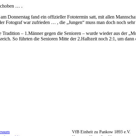
rschoben … .
m Donnerstag fand ein offizieller Fototermin satt, mit allen Mannscha
d der Fotograf war zufrieden … , die „Jungen“ muss man doch noch se
e Tradition – 1.Männer gegen die Senioren – wurde wieder aus der „Mot
reich. So führten die Senioren Mitte der 2.Halbzeit noch 2:1, um dann
essum
VfB Einheit zu Pankow 1893 e.V.