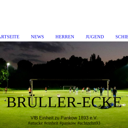
ARTSEITE
NEWS
HERREN
JUGEND
SCHI
BRÜLLER-ECKE
VfB Einheit zu Pankow 1893 e.V.
#attacke #einheit #pankow #achtzehn93