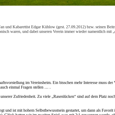
 und Kabarettist Edgar Kühlow (gest. 27.09.2012) bzw. seinen Beitr
 ironisch waren, und dabei unseren Verein immer wieder namentlich mit „
aftsvorstellung im Vereinsheim. Ein bisschen mehr Interesse muss der 
auch einmal Fragen stellen … .
zu unserer Zufriedenheit. Zu viele „Rasenlücken“ sind auf dem Platz 
gt und ist mit hohem Selbstbewusstsein gestartet, um dann als Favorit in
ia). Glück hatten wir im zweiten Spiel, was mit 2:1 gewonnen wurde, o