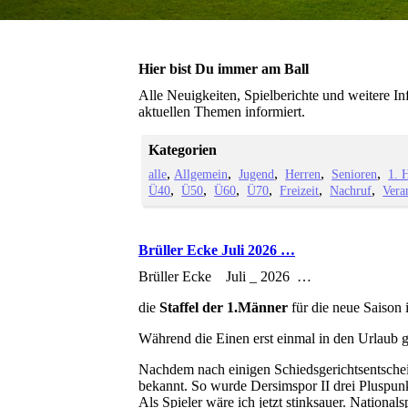
Hier bist Du immer am Ball
Alle Neuigkeiten, Spielberichte und weitere I
aktuellen Themen informiert.
Kategorien
alle
Allgemein
Jugend
Herren
Senioren
1. 
Ü40
Ü50
Ü60
Ü70
Freizeit
Nachruf
Vera
Brüller Ecke Juli 2026 …
Brüller Ecke Juli _ 2026 …
die
Staffel der 1.Männer
für die neue Saison
Während die Einen erst einmal in den Urlaub g
Nachdem nach einigen Schiedsgerichtsentscheid
bekannt. So wurde Dersimspor II drei Pluspunkt
Als Spieler wäre ich jetzt stinksauer. Nationa