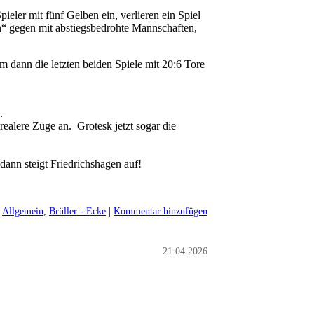
pieler mit fünf Gelben ein, verlieren ein Spiel
n“ gegen mit abstiegsbedrohte Mannschaften,
m dann die letzten beiden Spiele mit 20:6 Tore
“.
alere Züge an. Grotesk jetzt sogar die
ann steigt Friedrichshagen auf!
@
Allgemein
,
Brüller - Ecke
|
Kommentar hinzufügen
21.04.2026