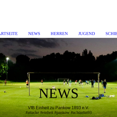
ARTSEITE
NEWS
HERREN
JUGEND
SCHI
NEWS
VfB Einheit zu Pankow 1893 e.V.
#attacke #einheit #pankow #achtzehn93