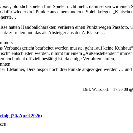
änner
, plötzlich spielen fünf Spieler nicht mehr, dann setzen wir einen S
 dafür wieder drei Punkte aus einem anderen Spiel, kriegen „Klatsche
enerste…
nisse hatten Handballcharakter, verlieren einen Punkt wegen Passfoto, u
latz zu retten und das als Absteiger aus der A-Klasse …
en muss.
 Verbandsgericht bearbeitet werden musste, geht „auf keine Kuhhaut
Tisch“ entschieden werden, nimmt für einem „Außenstehenden“ immer re
n noch nicht offiziell bestätigt ist, da einige Verfahren laufen,
önnten.
l der 1.Männer, Dersimspor noch drei Punkte abgezogen werden … und d
Dirk Weissbach - 17:20:08 
folg (20. April 2026)
sch!