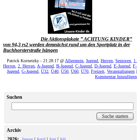
Die Aktionsplakate ” ACHTUNG KINDER”
von 94,3 rs2 werden demnächst rund um den Sportplatz in der
Buchhorsterstraße hängen
Patrick Kornetzky - 21:28:17 @
Allgemein
,
Jugend
,
Herren
,
Senioren
,
1.
Herren
,
2. Herren
,
A-Jugend
,
B-Jugend
,
C-Jugend
,
D-Jugend
,
E-Jugend
,
F-
Jugend
,
G-Jugend
,
Ü32
,
Ü40
,
Ü50
,
Ü60
,
Ü70
,
Freizeit
,
Veranstaltungen
|
Kommentar hinzufügen
Suchen
Archiv
2026:
|
|
|
Januar
April
Juni
Juli