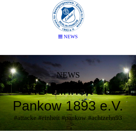
NEWS
NEWS
VfB Einheit zu
Pankow 1893 e.V.
#attacke #einheit #pankow #achtzehn93