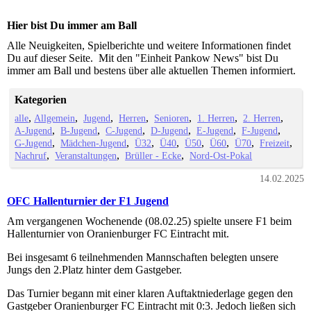
Hier bist Du immer am Ball
Alle Neuigkeiten, Spielberichte und weitere Informationen findet
Du auf dieser Seite. Mit den "Einheit Pankow News" bist Du
immer am Ball und bestens über alle aktuellen Themen informiert.
Kategorien
alle
Allgemein
Jugend
Herren
Senioren
1. Herren
2. Herren
A-Jugend
B-Jugend
C-Jugend
D-Jugend
E-Jugend
F-Jugend
G-Jugend
Mädchen-Jugend
Ü32
Ü40
Ü50
Ü60
Ü70
Freizeit
Nachruf
Veranstaltungen
Brüller - Ecke
Nord-Ost-Pokal
14.02.2025
OFC Hallenturnier der F1 Jugend
Am vergangenen Wochenende (08.02.25) spielte unsere F1 beim
Hallenturnier von Oranienburger FC Eintracht mit.
Bei insgesamt 6 teilnehmenden Mannschaften belegten unsere
Jungs den 2.Platz hinter dem Gastgeber.
Das Turnier begann mit einer klaren Auftaktniederlage gegen den
Gastgeber Oranienburger FC Eintracht mit 0:3. Jedoch ließen sich