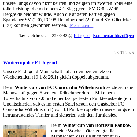
unsere Jungs davon nicht beirren und zeigten im zweiten Spiel eine
tolle Leistung, die mit einem 4:1 Sieg gegen SV Grün-Weiß
Bergfelde belohnt wurde. Auch die anderen Partien gegen
Spandauer SV (1:0), FC 98 Henningsdorf (2:0) und SV Glienicke
(1:0) konnten gewonnen werden.
[Mehr lesen…]
Sascha Schroeter - 23:00:42 @
F-Jugend
|
Kommentar hinzufügen
28.01.2025
Wintercup der F1 Jugend
Unsere F1 Jugend Mannschaft hat an den beiden letzten
Wochenenden (19.1 & 26.1) gleich doppelt abgeräumt.
Beim
Wintercup von FC Concordia Wilhelmsruh
setzte sich die
Mannschaft gegen 5 weitere Teilnehmer durch. Mit einem
Torverhältnis von 7:0 und einer fast perfekten Punkteausbeute (ein
Unentschieden gab es im ersten Spiel gegen den Gastgeber FC
Concordia Wilhelmsruh I) von 13 Punkten spielten unsere Jungs ein
herrausragendes Turnier und sicherten sich den Turniersieg.
Beim
Wintercup von Borussia Pankow
nur eine Woche später, zeigte die
Mannschaft, dass sie auch mit nur 6