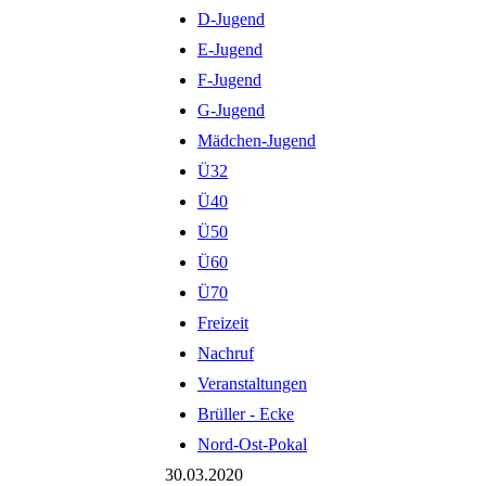
D-Jugend
E-Jugend
F-Jugend
G-Jugend
Mädchen-Jugend
Ü32
Ü40
Ü50
Ü60
Ü70
Freizeit
Nachruf
Veranstaltungen
Brüller - Ecke
Nord-Ost-Pokal
30.03.2020