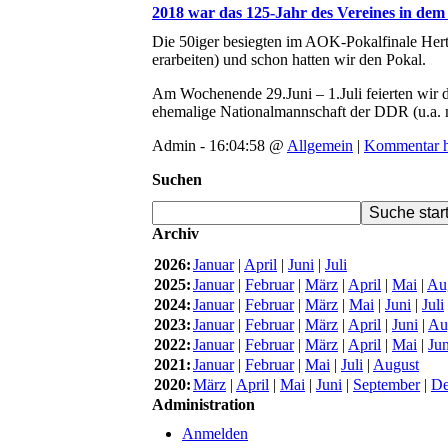
2018 war das 125-Jahr des Vereines in dem
Die 50iger besiegten im AOK-Pokalfinale Herth
erarbeiten) und schon hatten wir den Pokal.
Am Wochenende 29.Juni – 1.Juli feierten wir 
ehemalige Nationalmannschaft der DDR (u.a. 
Admin - 16:04:58 @
Allgemein
|
Kommentar h
Suchen
Archiv
2026:
Januar
|
April
|
Juni
|
Juli
2025:
Januar
|
Februar
|
März
|
April
|
Mai
|
Au
2024:
Januar
|
Februar
|
März
|
Mai
|
Juni
|
Juli
2023:
Januar
|
Februar
|
März
|
April
|
Juni
|
Au
2022:
Januar
|
Februar
|
März
|
April
|
Mai
|
Jun
2021:
Januar
|
Februar
|
Mai
|
Juli
|
August
2020:
März
|
April
|
Mai
|
Juni
|
September
|
De
Administration
Anmelden