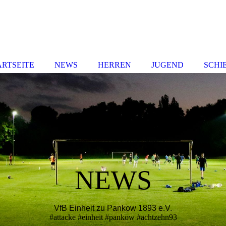
ARTSEITE
NEWS
HERREN
JUGEND
SCHI
NEWS
VfB Einheit zu Pankow 1893 e.V.
#attacke #einheit #pankow #achtzehn93