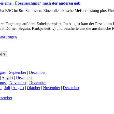
 es eine „Überraschung“ nach der anderen gab
a BSC im 9m-Schiessen. Eine tolle taktische Meisterleistung plus Ein
drei Tage lang auf dem Zobelsportplatz. Im August kam der Festakt im 
mit Dörner, Seguin, Kurbjuweit…) und bescherte uns die ansehnliche 
inzufügen
gust
|
September
|
Dezember
|
August
|
Dezember
gust
|
November
|
Dezember
i
|
Juli
|
August
|
Oktober
|
November
|
Dezember
zember