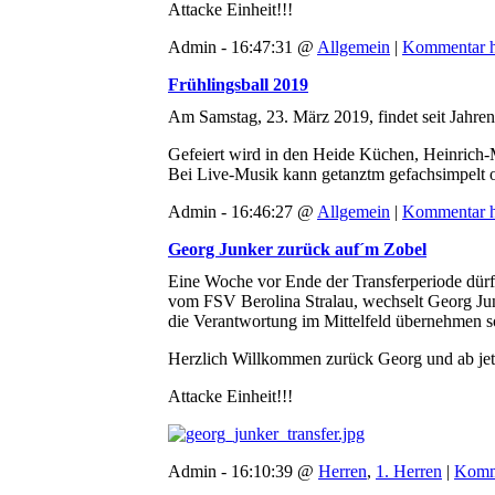
Attacke Einheit!!!
Admin - 16:47:31 @
Allgemein
|
Kommentar h
Frühlingsball 2019
Am Samstag, 23. März 2019, findet seit Jahren
Gefeiert wird in den Heide Küchen, Heinrich-M
Bei Live-Musik kann getanztm gefachsimpelt 
Admin - 16:46:27 @
Allgemein
|
Kommentar h
Georg Junker zurück auf´m Zobel
Eine Woche vor Ende der Transferperiode dürfe
vom FSV Berolina Stralau, wechselt Georg Junk
die Verantwortung im Mittelfeld übernehmen so
Herzlich Willkommen zurück Georg und ab jet
Attacke Einheit!!!
Admin - 16:10:39 @
Herren
,
1. Herren
|
Komm