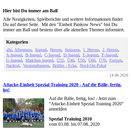
Hier bist Du immer am Ball
Alle Neuigkeiten, Spielberichte und weitere Informationen findet
Du auf dieser Seite. Mit den "Einheit Pankow News" bist Du
immer am Ball und bestens über alle aktuellen Themen informiert.
Kategorien
alle
Allgemein
Jugend
Herren
Senioren
1. Herren
2. Herren
A-Jugend
B-Jugend
C-Jugend
D-Jugend
E-Jugend
F-Jugend
G-Jugend
Mädchen-Jugend
Ü32
Ü40
Ü50
Ü60
Ü70
Freizeit
Nachruf
Veranstaltungen
Brüller - Ecke
Nord-Ost-Pokal
14.06.2020
Attacke-Einheit Spezial Training 2020 - Auf die Bälle, fertig,
los!
Auf die Bälle, fertig, los! - Jetzt zum
“Attacke-Einheit Spezial Training 2020”
anmelden
Spezial Training 2010
vom 03.08. bis 07.08..2020