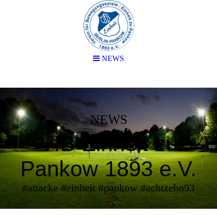
NEWS
NEWS
VfB Einheit zu
Pankow 1893 e.V.
#attacke #einheit #pankow #achtzehn93