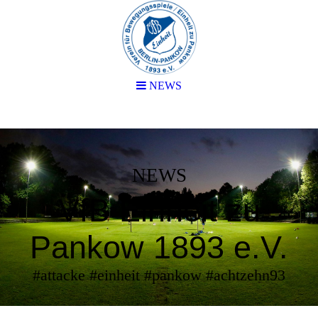
NEWS
NEWS
VfB Einheit zu
Pankow 1893 e.V.
#attacke #einheit #pankow #achtzehn93